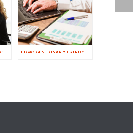
3 SERVICIOS CLAVE QUE RECUPEROS Y MANDATOS TE OFRECE PARA RECUPERAR TU GESTIÓN DE COBRANZA
CÓMO GESTIONAR Y ESTRUCTURAR UN CORREO DE GESTIÓN DE COBROS