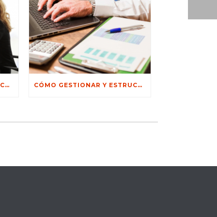
3 SERVICIOS CLAVE QUE RECUPEROS Y MANDATOS TE OFRECE PARA RECUPERAR TU GESTIÓN DE COBRANZA
CÓMO GESTIONAR Y ESTRUCTURAR UN CORREO DE GESTIÓN DE COBROS