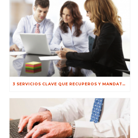
3 SERVICIOS CLAVE QUE RECUPEROS Y MANDATOS TE OFRECE PARA RECUPERAR TU GESTIÓN DE COBRANZA