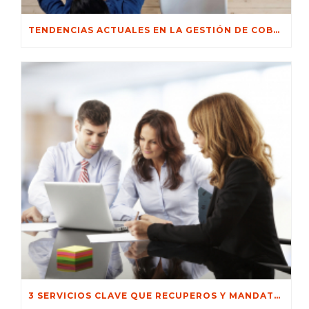
TENDENCIAS ACTUALES EN LA GESTIÓN DE COBRANZAS
3 SERVICIOS CLAVE QUE RECUPEROS Y MANDATOS TE OFRECE PARA RECUPERAR TU GESTIÓN DE COBRANZA