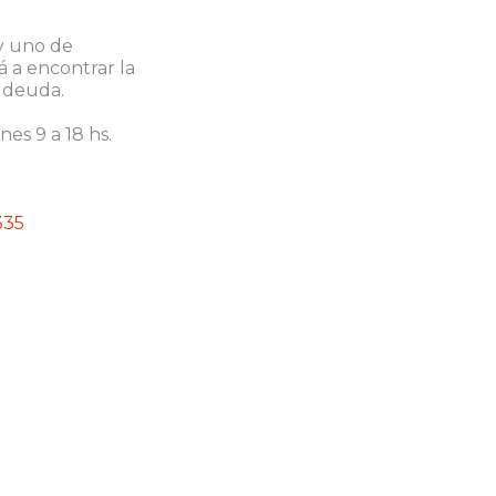
y uno de
á a encontrar la
u deuda.
nes 9 a 18 hs.
335